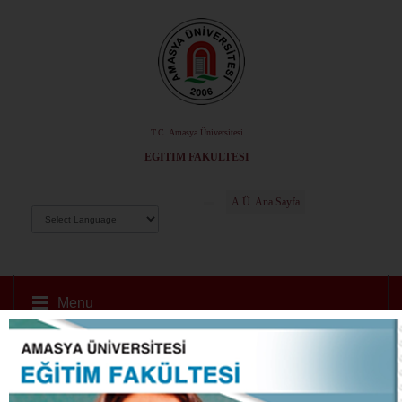
T.C. Amasya Üniversitesi
EĞITIM FAKÜLTESI
A.Ü. Ana Sayfa
Menu