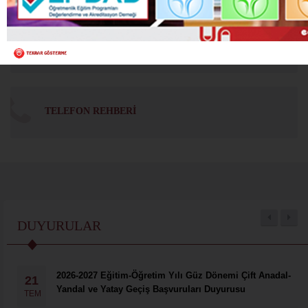
YEMEK REZERVE
TELEFON REHBERI
DUYURULAR
2026-2027 Eğitim-Öğretim Yılı Güz Dönemi Çift Anadal-
21
Yandal ve Yatay Geçiş Başvuruları Duyurusu
TEM