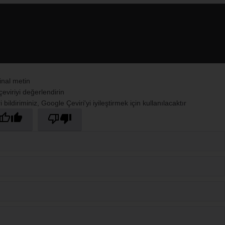
13 Mayıs
jinal metin
çeviriyi değerlendirin
 bildiriminiz, Google Çeviri'yi iyileştirmek için kullanılacaktır