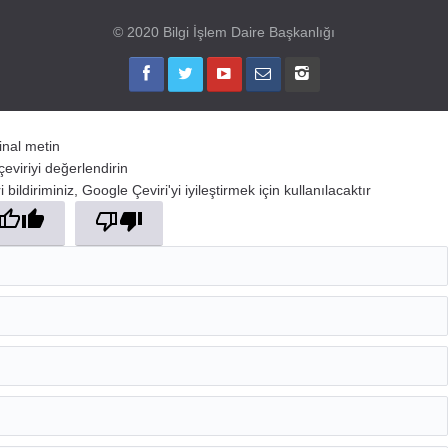
© 2020 Bilgi İşlem Daire Başkanlığı
jinal metin
çeviriyi değerlendirin
 bildiriminiz, Google Çeviri'yi iyileştirmek için kullanılacaktır