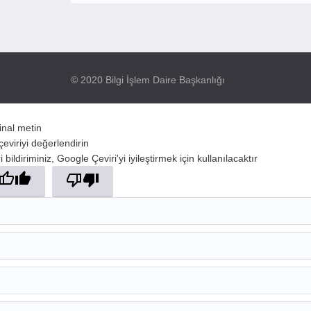
© 2020 Bilgi İşlem Daire Başkanlığı
jinal metin
çeviriyi değerlendirin
 bildiriminiz, Google Çeviri'yi iyileştirmek için kullanılacaktır